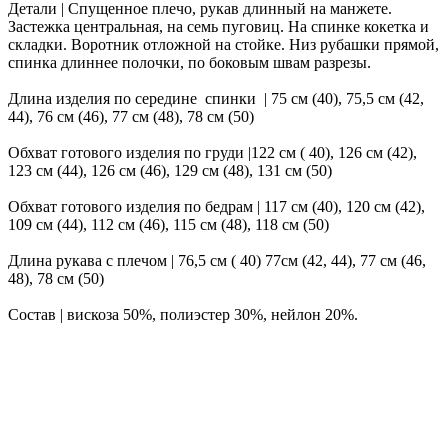
Детали | Спущенное плечо, рукав длинный на манжете.
Застежка центральная, на семь пуговиц. На спинке кокетка и
складки. Воротник отложной на стойке. Низ рубашки прямой,
спинка длиннее полочки, по боковым швам разрезы.
Длина изделия по середине спинки | 75 см (40), 75,5 см (42,
44), 76 см (46), 77 см (48), 78 см (50)
Обхват готового изделия по груди |122 см ( 40), 126 см (42),
123 см (44), 126 см (46), 129 см (48), 131 см (50)
Обхват готового изделия по бедрам | 117 см (40), 120 см (42),
109 см (44), 112 см (46), 115 см (48), 118 см (50)
Длина рукава с плечом | 76,5 см ( 40) 77см (42, 44), 77 см (46,
48), 78 см (50)
Состав | вискоза 50%, полиэстер 30%, нейлон 20%.