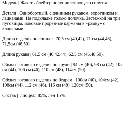
Модель | Жакет - блейзер полуприлегающего силуэта.
Детали | Однобортный, с длинным рукавом, воротником и
лацканами. На подкладке только полочка. Застежкой на три
пуговицы. Боковые прорезные карманы в «рамку» с
клапанами.
Длина изделия по спинке | 70,5 см (40,42), 71 см (44,46),
71,5см (48,50).
Длина рукава | 61,5 см (40,42,44) 62,5 см (46,48,50).
Обхват готового изделия по груди | 94 см (40), 98 см (42), 102
см (44), 106 см (46), 110 см (48), 114см (50).
Обхват готового изделия по бедрам | 100см (40), 104см (42),
108см (44), 112 см (46), 116 см (48), 120см (50).
Состав | лиоцелл 85%, лён 15%.