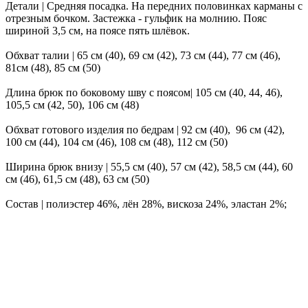
Детали | Средняя посадка. На передних половинках карманы с
отрезным бочком. Застежка - гульфик на молнию. Пояс
шириной 3,5 см, на поясе пять шлёвок.
Обхват талии | 65 см (40), 69 см (42), 73 см (44), 77 см (46),
81см (48), 85 см (50)
Длина брюк по боковому шву с поясом| 105 см (40, 44, 46),
105,5 см (42, 50), 106 см (48)
Обхват готового изделия по бедрам | 92 см (40), 96 см (42),
100 см (44), 104 см (46), 108 см (48), 112 см (50)
Ширина брюк внизу | 55,5 см (40), 57 см (42), 58,5 см (44), 60
см (46), 61,5 см (48), 63 см (50)
Состав | полиэстер 46%, лён 28%, вискоза 24%, эластан 2%;