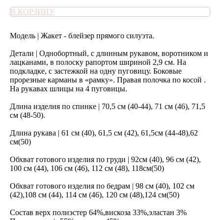
В КОРЗИНУ
Модель | Жакет - блейзер прямого силуэта.
Детали | Однобортный, с длинным рукавом, воротником и
лацканами, в полоску рапортом шириной 2,9 см. На
подкладке, с застежкой на одну пуговицу. Боковые
прорезные карманы в «рамку». Правая полочка по косой .
На рукавах шлицы на 4 пуговицы.
Длина изделия по спинке | 70,5 см (40-44), 71 см (46), 71,5
см (48-50).
Длина рукава | 61 см (40), 61,5 см (42), 61,5см (44-48),62
см(50)
Обхват готового изделия по груди | 92см (40), 96 см (42),
100 см (44), 106 см (46), 112 см (48), 118см(50)
Обхват готового изделия по бедрам | 98 см (40), 102 см
(42),108 см (44), 114 см (46), 120 см (48),124 см(50)
Состав верх полиэстер 64%,вискоза 33%,эластан 3%