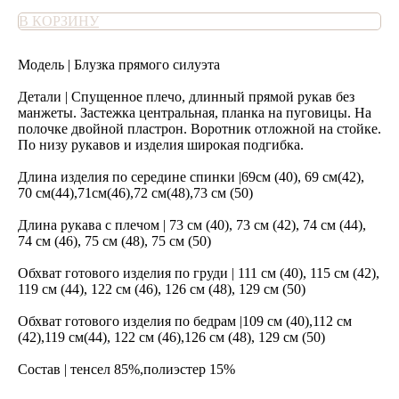
В КОРЗИНУ
Модель | Блузка прямого силуэта
Детали | Спущенное плечо, длинный прямой рукав без
манжеты. Застежка центральная, планка на пуговицы. На
полочке двойной пластрон. Воротник отложной на стойке.
По низу рукавов и изделия широкая подгибка.
Длина изделия по середине спинки |69см (40), 69 см(42),
70 см(44),71см(46),72 см(48),73 см (50)
Длина рукава с плечом | 73 см (40), 73 см (42), 74 см (44),
74 см (46), 75 см (48), 75 см (50)
Обхват готового изделия по груди | 111 см (40), 115 см (42),
119 см (44), 122 см (46), 126 см (48), 129 см (50)
Обхват готового изделия по бедрам |109 см (40),112 см
(42),119 см(44), 122 см (46),126 см (48), 129 см (50)
Состав | тенсел 85%,полиэстер 15%